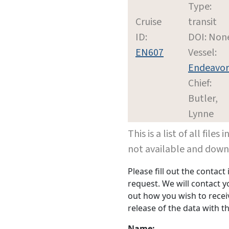
Type:
Cruise
transit
ID:
DOI: Non
EN607
Vessel:
Endeavor
Chief:
Butler,
Lynne
This is a list of all file
not available and dow
Please fill out the contac
request. We will contact 
out how you wish to receiv
release of the data with th
Name: